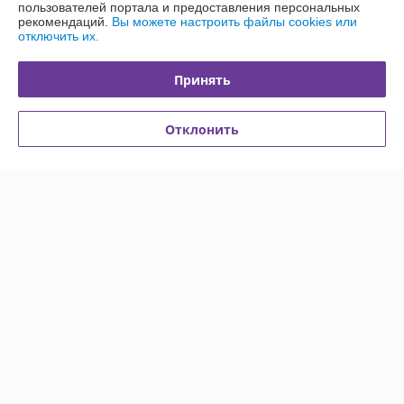
Купить
Купить
пользователей портала и предоставления персональных
рекомендаций.
Вы можете настроить файлы cookies или
отключить их.
-8%
-7%
Принять
Отклонить
Кровать медицинская 4-
Кровать медицинская
секционная механическая с
электрическая Barry MBE-
санитарным оснащением
3Spp
Heiler BH102
В наличии
В наличии
1 650
3 400
1 800 руб.
3 650 руб.
руб.
руб.
Купить
Купить