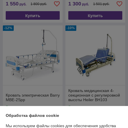
1 550
1 300
1 800 руб.
1 501 руб.
руб.
руб.
Купить
Купить
-12%
-10%
Кровать медицинская 4-
Кровать электрическая Barry
секционная с регулировкой
MBE-2Spp
высоты Heiler BH103
В наличии
В наличии
Обработка файлов cookie
2 900
1 950
3 300 руб.
2 160 руб.
руб.
руб.
Мы используем файлы cookies для обеспечения удобства