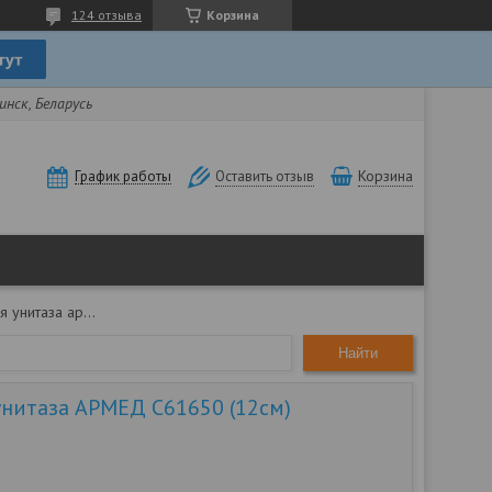
124 отзыва
Корзина
нск, Беларусь
Корзина
График работы
Оставить отзыв
Насадка для унитаза армед c61650 (12см)
Найти
унитаза АРМЕД C61650 (12см)