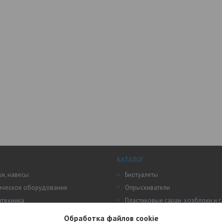
КАТАЛОГ
и, навесы
Биотуалеты
ическое оборудование
Опрыскиватели
зтехника
Пластиковые сараи, хозблоки и 
пластика
ы парники
Обработка файлов cookie