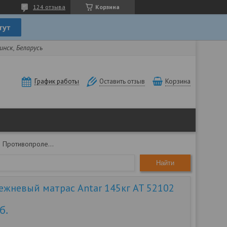
124 отзыва
Корзина
нск, Беларусь
Корзина
График работы
Оставить отзыв
Противопролежневый матрас antar 145кг at 52102
Найти
жневый матрас Antar 145кг AT 52102
б.