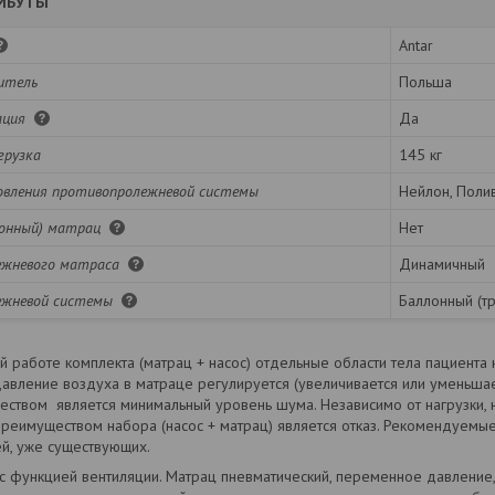
ИБУТЫ
Antar
итель
Польша
ация
Да
грузка
145 кг
вления противопролежневой системы
Нейлон, Поли
ионный) матрац
Нет
ежневого матраса
Динамичный
ежневой системы
Баллонный (т
й работе комплекта (матрац + насос) отдельные области тела пациента
Давление воздуха в матраце регулируется (увеличивается или уменьшает
твом является минимальный уровень шума. Независимо от нагрузки, н
реимуществом набора (насос + матрац) является отказ. Рекомендуемые
й, уже существующих.
с функцией вентиляции. Матрац пневматический, переменное давление,