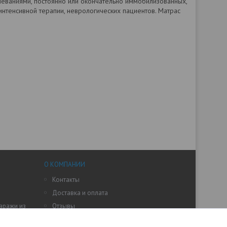
еваниями, постоянно или окончательно иммобилизованных,
 интенсивной терапии, неврологических пациентов. Матрас
О КОМПАНИИ
Контакты
Доставка и оплата
гаражи из
Отзывы
Акции