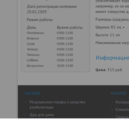
обеспечивает хор
например, из-за и
Дата регистрации компании:
имеет отверстия д
20.02.2003
Размеры (надувной 
Режим работы:
Ширина: 85 см, •
День
Время работы
Понедельник
09:00-21:00
Высота: 11 см .
Вторник
09:00-21:00
Максимальная нагру
Среда
09:00-21:00
Четверг
09:00-21:00
Пятница
09:00-21:00
Информация 
Суббота
09:00-21:00
Воскресенье
10:00-21:00
Цена:
315
руб.
КАТАЛОГ
КАТАЛОГ
Медицинские товары и средства
Козырьк
реабилитации
Климат
Душ для дачи
Сельхо
Дачные умывальники
Теплиц