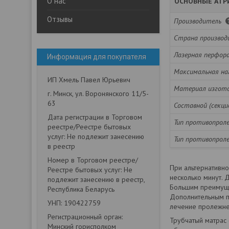
О нас
ОСНОВНЫЕ АТР
Отзывы
Производитель
Страна производ
Лазерная перфор
Информация для покупателя
Максимальная на
ИП Хмель Павел Юрьевич
Материал изгото
г. Минск, ул. Воронянского 11/5-
63
Составной (секц
Дата регистрации в Торговом
Тип противопрол
реестре/Реестре бытовых
услуг: Не подлежит занесению
Тип противопрол
в реестр
Номер в Торговом реестре/
При альтернативно
Реестре бытовых услуг: Не
несколько минут. 
подлежит занесению в реестр,
Большим преимущес
Республика Беларусь
Дополнительным п
УНП: 190422759
лечение пролежне
Регистрационный орган:
Трубчатый матрас 
Минский горисполком