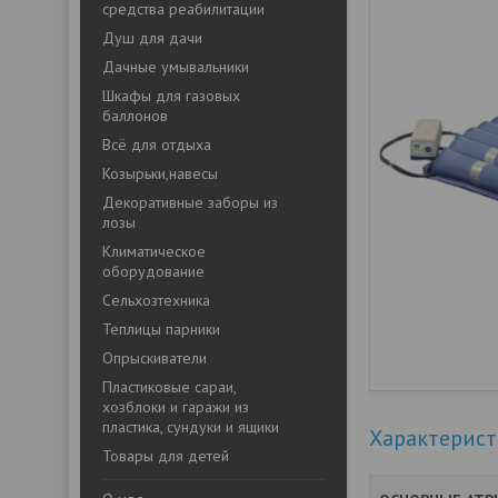
средства реабилитации
Душ для дачи
Дачные умывальники
Шкафы для газовых
баллонов
Всё для отдыха
Козырьки,навесы
Декоративные заборы из
лозы
Климатическое
оборудование
Сельхозтехника
Теплицы парники
Опрыскиватели
Пластиковые сараи,
хозблоки и гаражи из
пластика, сундуки и ящики
Характерис
Товары для детей