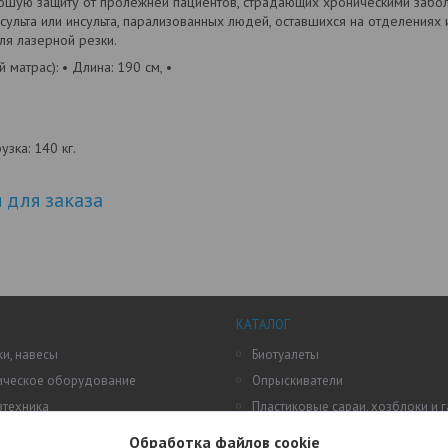
ошую защиту от пролежней пациентов, страдающих хроническими забол
нсульта или инсульта, парализованных людей, оставшихся на отделениях
ля лазерной резки.
матрас): • Длина: 190 см, •
зка: 140 кг.
для заказа
КАТАЛОГ
и, навесы
Биотуалеты
ическое оборудование
Опрыскиватели
зтехника
Пластиковые сараи, хозблоки и 
пластика
ы парники
Обработка файлов cookie