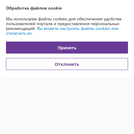
В наличии
В наличии
Обработка файлов cookie
185
185
196 руб.
196 руб.
руб.
руб.
Мы используем файлы cookies для обеспечения удобства
пользователей портала и предоставления персональных
Купить
Купить
рекомендаций.
Вы можете настроить файлы cookies или
отключить их.
-6%
-6%
Принять
Отклонить
Шкаф для 1 газового
Шкаф для 1 газового
баллона 50л Серый
баллона 50л красный
В наличии
В наличии
185
185
196 руб.
196 руб.
руб.
руб.