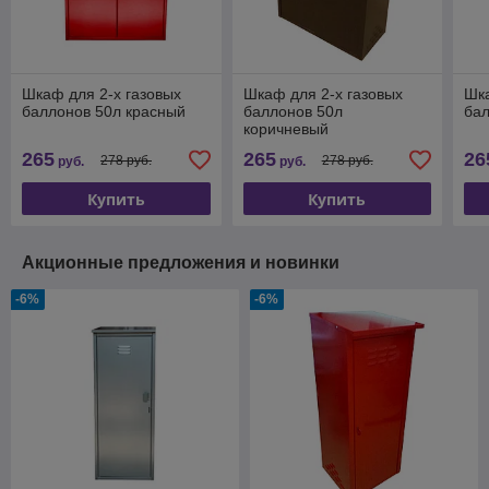
Шкаф для 2-х газовых
Шкаф для 2-х газовых
Шка
баллонов 50л красный
баллонов 50л
бал
коричневый
265
265
26
278 руб.
278 руб.
руб.
руб.
Купить
Купить
Акционные предложения и новинки
-6%
-6%