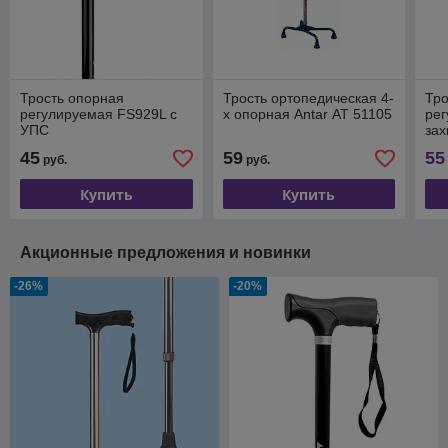
Трость опорная
Трость ортопедическая 4-
Тро
регулируемая FS929L с
х опорная Antar АТ 51105
рег
УПС
зах
УП
45
59
55
руб.
руб.
Купить
Купить
Акционные предложения и новинки
-26%
-20%