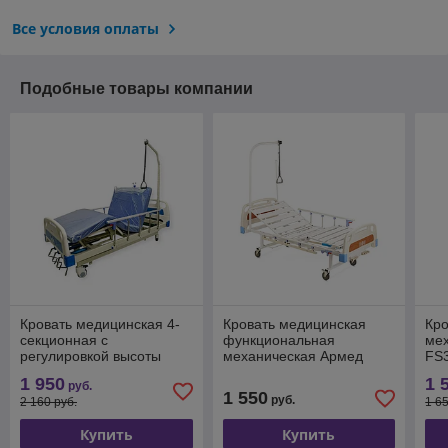
Все условия оплаты
Подобные товары компании
Кровать медицинская 4-
Кровать медицинская
Кр
секционная с
функциональная
ме
регулировкой высоты
механическая Армед
FS
Heiler BH103
РС105-Б
1 950
1 
руб.
1 550
руб.
2 160 руб.
1 6
Купить
Купить