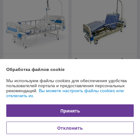
Кровать медицинская 4-
Кровать электрическая Barry
секционная с регулировкой
Обработка файлов cookie
MBE-2Spp
высоты Heiler BH103
В наличии
В наличии
Мы используем файлы cookies для обеспечения удобства
пользователей портала и предоставления персональных
2 900
1 950
3 300 руб.
2 160 руб.
руб.
руб.
рекомендаций.
Вы можете настроить файлы cookies или
отключить их.
Купить
Купить
Принять
-7%
-7%
Отклонить