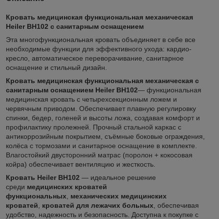
Кровать медицинская функциональная механическая
Heiler BH102 с санитарным оснащением
Эта многофункциональная кровать объединяет в себе все
необходимые функции для эффективного ухода: кардио-
кресло, автоматическое переворачивание, санитарное
оснащение и стильный дизайн.
Кровать медицинская функциональная механическая с
санитарным оснащением Heiler BH102
— функциональная
медицинская кровать с четырехсекционным ложем и
червячным приводом. Обеспечивает плавную регулировку
спинки, бедер, голеней и высоты ложа, создавая комфорт и
профилактику пролежней. Прочный стальной каркас с
антикоррозийным покрытием, съёмные боковые ограждения,
колёса с тормозами и санитарное оснащение в комплекте.
Влагостойкий двусторонний матрас (поролон + кокосовая
койра) обеспечивает вентиляцию и жесткость.
Кровать Heiler BH102
— идеальное решение
среди
медицинских кроватей
функциональных
,
механических медицинских
кроватей
,
кроватей для лежачих больных
, обеспечивая
удобство, надежность и безопасность. Доступна к покупке с