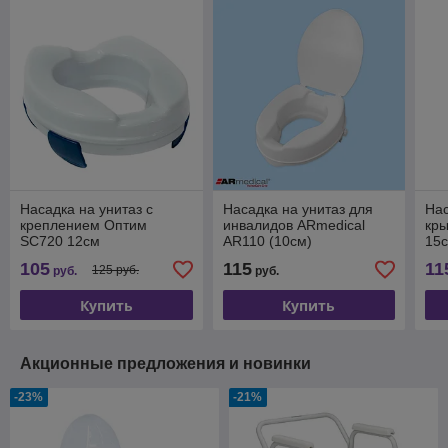
Насадка на унитаз с
Насадка на унитаз для
Нас
креплением Оптим
инвалидов ARmedical
кр
SC720 12см
AR110 (10см)
15
105
115
11
125 руб.
руб.
руб.
Купить
Купить
Акционные предложения и новинки
-23%
-21%