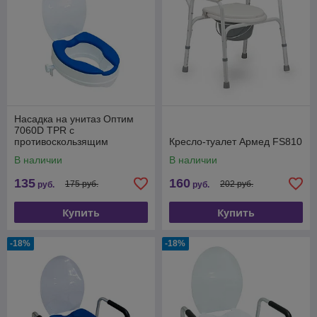
Насадка на унитаз Оптим
7060D TPR с
противоскользящим
Кресло-туалет Армед FS810
эффектом 15см
В наличии
В наличии
135
160
175 руб.
202 руб.
руб.
руб.
Купить
Купить
-18%
-18%