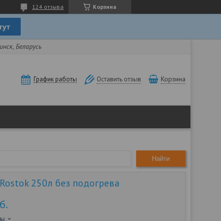
124 отзыва
Корзина
нск, Беларусь
Корзина
График работы
Оставить отзыв
Найти
Rostok 250л без подогрева
б.
ны