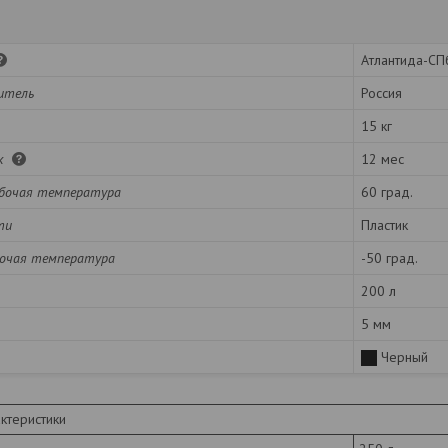
Атлантида-СП
итель
Россия
15 кг
ок
12 мес
бочая температура
60 град.
ти
Пластик
очая температура
-50 град.
200 л
5 мм
Черный
ктеристики