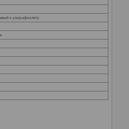
чивый к ультрафиолету
а