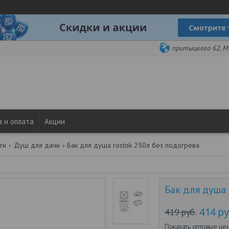
притыцкого 62, Ми
 и оплата
Акции
ги
Душ для дачи
Бак для душа rostok 250л без подогрева
Бак для душа 
414
ру
419
руб.
Показать оптовые це