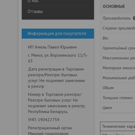
О нас
ОСНОВНЫЕ
Отзывы
Производитель
Страна производ
Информация для покупателя
Вес
ИП Хмель Павел Юрьевич
Гарантийный ср
г. Минск, ул. Воронянского 11/5-
Максимальная ра
63
Материал емкос
Дата регистрации в Торговом
реестре/Реестре бытовых
Минимальная раб
услуг: Не подлежит занесению
в реестр
Объем
Номер в Торговом реестре/
Толщина стенки
Реестре бытовых услуг: Не
подлежит занесению в реестр,
Цвет
Республика Беларусь
УНП: 190422759
Технические хара
Регистрационный орган:
Минский горисполком